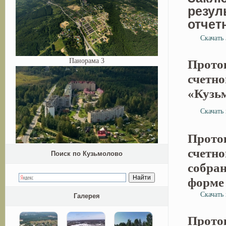
резул
отчет
Скачать
Панорама 3
Проток
счетн
«Кузь
Скачать
Проток
счетно
Поиск по Кузьмолово
собра
форме 
Скачать 
Галерея
Проток