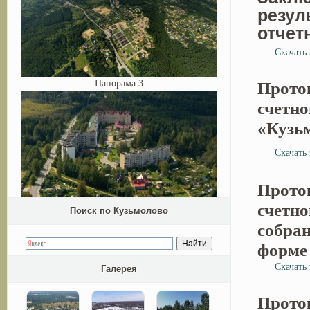
резул
отчет
Скачать
Панорама 3
Проток
счетн
«Кузь
Скачать
Проток
счетно
Поиск по Кузьмолово
собра
форме 
Скачать 
Галерея
Проток