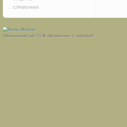
СПРАВОЧНАЯ
Официальный сайт ТСЖ «Кузьмолово» © sasharikoff