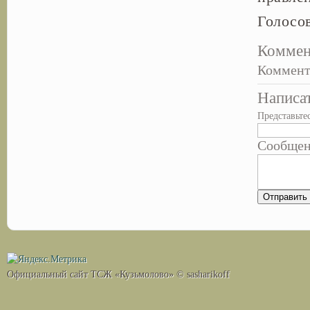
Голос
Коммен
Коммент
Написа
Представьте
Сообще
Официальный сайт ТСЖ «Кузьмолово» © sasharikoff