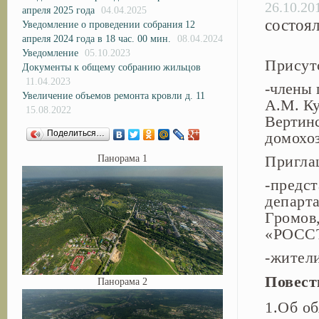
26.10.20
апреля 2025 года
04.04.2025
состоял
Уведомление о проведении собрания 12
апреля 2024 года в 18 час. 00 мин.
08.04.2024
Уведомление
05.10.2023
Присут
Документы к общему собранию жильцов
11.04.2023
-члены 
Увеличение объемов ремонта кровли д. 11
А.М. Ку
15.08.2022
Вертин
Поделиться…
домохо
Пригла
Панорама 1
-предс
департ
Громов
«РОССТ
-жители
Повест
Панорама 2
1.Об об