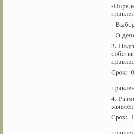
-Опред
правле
- Выбо
- О де
3. Под
собств
правле
Ср
Ответ
правле
4. Разм
заявле
Ср
Ответ
правле