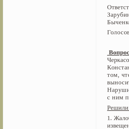
Ответст
Заруби
Быченк
Голос
Вопрос
Черкас
Констан
том, чт
выноси
Наруши
с ним п
Решили
1. Жало
извеще