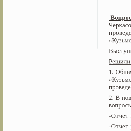
Вопрос
Черкасо
провед
«Кузьмо
Выступ
Решили
1. Обще
«Кузьмо
проведе
2. В по
вопрос
-Отчет 
-Отчет