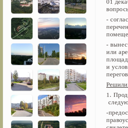
01 дека
вопросы
- согл
перече
помеще
- выне
или ар
площад
и услов
перегов
Решили
1. Про
следую
-предо
правоу
свидет