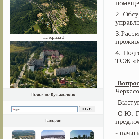
помещ
2. Обсу
управл
3.Рассм
Панорама 3
прожива
4. Под
ТСЖ
«
Вопрос
Черкасо
Поиск по Кузьмолово
Высту
С.Ю. Г
предло
Галерея
- нача