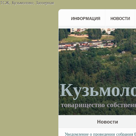
ТСЖ, Кузьмолово, Заозерная
ИНФОРМАЦИЯ
НОВОСТИ
Кузьмол
товарищество собствен
Новости
Уведомление о проведении собрания 