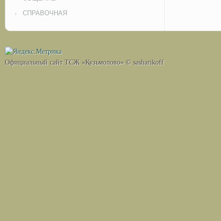
СПРАВОЧНАЯ
Официальный сайт ТСЖ «Кузьмолово» © sasharikoff