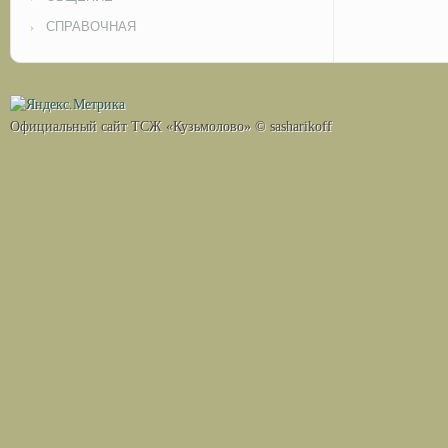
СПРАВОЧНАЯ
Официальный сайт ТСЖ «Кузьмолово» © sasharikoff