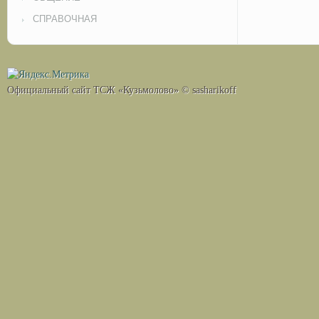
СПРАВОЧНАЯ
Официальный сайт ТСЖ «Кузьмолово» © sasharikoff