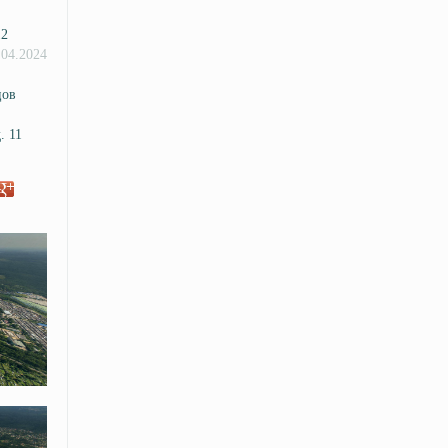
12
.04.2024
цов
. 11