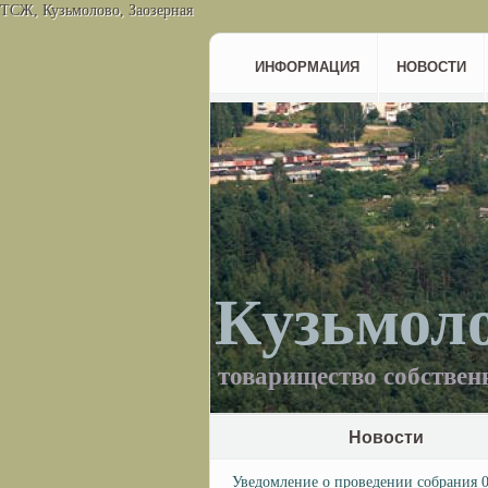
ТСЖ, Кузьмолово, Заозерная
ИНФОРМАЦИЯ
НОВОСТИ
Кузьмол
товарищество собствен
Новости
Уведомление о проведении собрания 