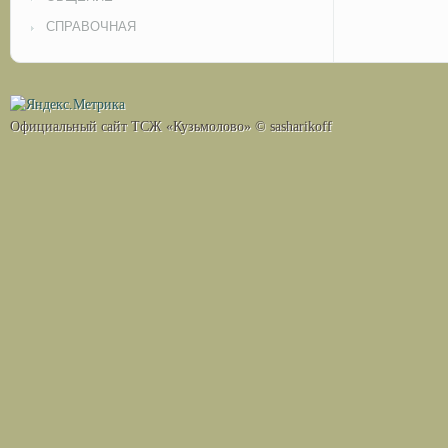
СПРАВОЧНАЯ
Официальный сайт ТСЖ «Кузьмолово» © sasharikoff